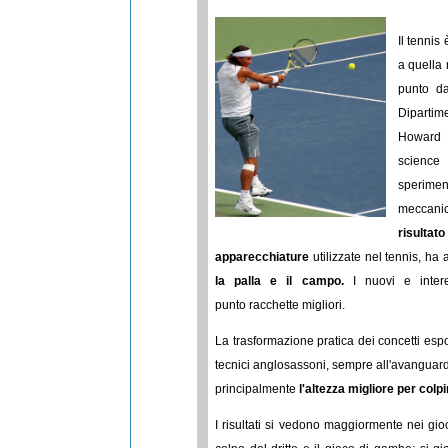
Il tennis
a quella 
punto d
Dipartim
Howard B
science 
sperimen
meccani
risultat
apparecchiature
utilizzate nel tennis, ha
la palla e il campo.
I nuovi e intere
punto racchette migliori.
La trasformazione pratica dei concetti espo
tecnici anglosassoni, sempre all'avanguardi
principalmente
l'altezza migliore per colpi
I risultati si vedono maggiormente nei gi